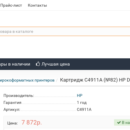
Прайс-лист
Контакты
ары в наличии
Лучшая цена
Картридж C4911A (№82) HP De
широкоформатных принтеров
Производитель:
HP
Гарантия
1 год
Артикул:
C4911A
7 872р.
В н
Цена: