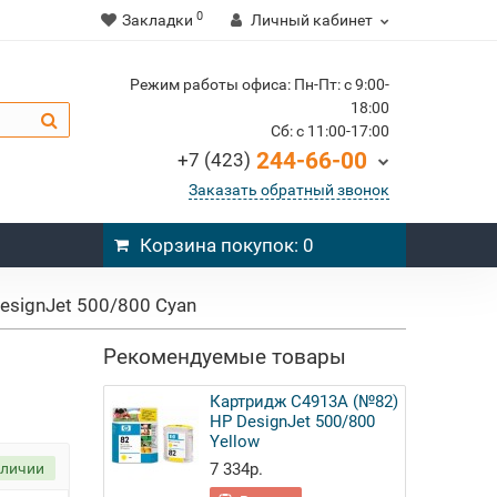
0
Закладки
Личный кабинет
Режим работы офиса: Пн-Пт: c 9:00-
18:00
Cб: c 11:00-17:00
244-66-00
+7 (423)
Заказать обратный звонок
Корзина
покупок
: 0
signJet 500/800 Cyan
Рекомендуемые товары
Картридж C4913A (№82)
HP DesignJet 500/800
Yellow
аличии
7 334р.