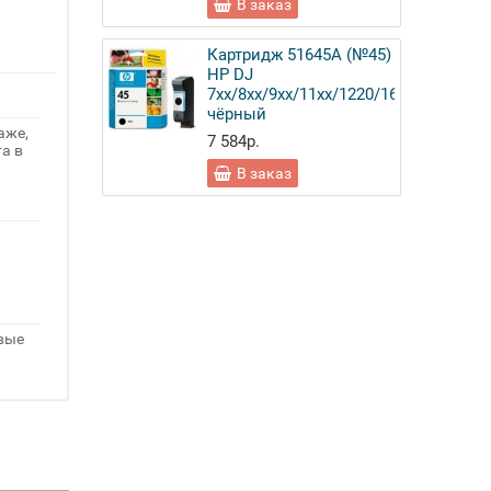
В заказ
Картридж 51645A (№45)
HP DJ
7xx/8xx/9xx/11xx/1220/1600/6122/61
чёрный
аже,
7 584р.
а в
В заказ
овые