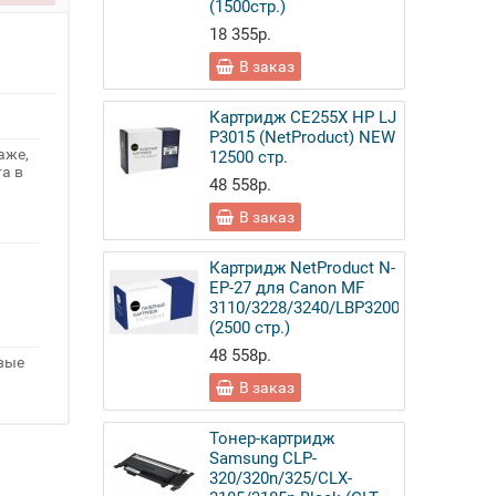
(1500стр.)
18 355р.
В заказ
Картридж CE255X HP LJ
P3015 (NetProduct) NEW
аже,
12500 стр.
а в
48 558р.
В заказ
Картридж NetProduct N-
EP-27 для Canon MF
3110/3228/3240/LBP3200
(2500 стр.)
48 558р.
овые
В заказ
Тонер-картридж
Samsung CLP-
320/320n/325/CLX-