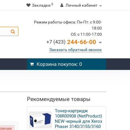
0
Закладки
Личный кабинет
Режим работы офиса: Пн-Пт: c 9:00-
18:00
Cб: c 11:00-17:00
244-66-00
+7 (423)
Заказать обратный звонок
Корзина
покупок
: 0
Рекомендуемые товары
Тонер-картридж
108R00908 (NetProduct)
NEW черный для Xerox
Phaser 3140/3155/3160
аличии