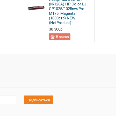
(№126А) HP Color LJ
CP1025/1025nw/Pro
M175, Magenta
(1000стр) NEW
(NetProduct)
30 300р.
В заказ
Подписаться