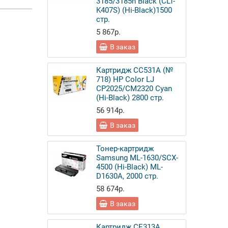
3185/3185n Black (CLT-
K407S) (Hi-Black)1500
стр.
5 867р.
В заказ
Картридж CC531A (№
718) HP Color LJ
CP2025/CM2320 Cyan
(Hi-Black) 2800 стр.
56 914р.
В заказ
Тонер-картридж
Samsung ML-1630/SCX-
4500 (Hi-Black) ML-
D1630A, 2000 стр.
58 674р.
В заказ
Картридж CE313A