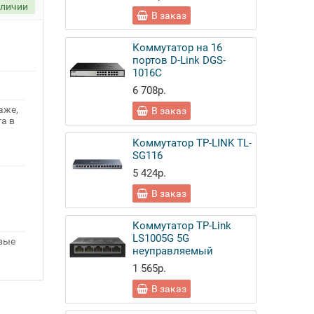
аличии
В заказ
Коммутатор на 16
портов D-Link DGS-
1016C
6 708р.
аже,
В заказ
а в
Коммутатор TP-LINK TL-
SG116
5 424р.
В заказ
Коммутатор TP-Link
LS1005G 5G
овые
неуправляемый
1 565р.
В заказ