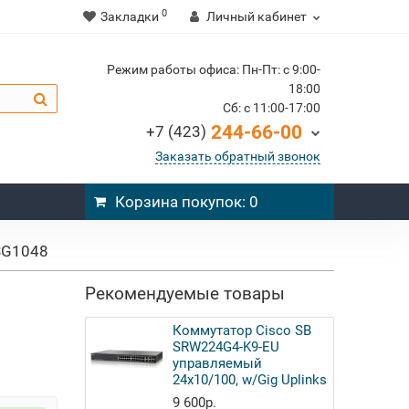
0
Закладки
Личный кабинет
Режим работы офиса: Пн-Пт: c 9:00-
18:00
Cб: c 11:00-17:00
244-66-00
+7 (423)
Заказать обратный звонок
Корзина
покупок
: 0
SG1048
Рекомендуемые товары
Коммутатор Cisco SB
SRW224G4-K9-EU
управляемый
24x10/100, w/Gig Uplinks
9 600р.