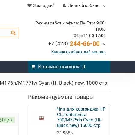
0
Закладки
Личный кабинет
Режим работы офиса: Пн-Пт: c 9:00-
18:00
Cб: c 11:00-17:00
244-66-00
+7 (423)
Заказать обратный звонок
Корзина
покупок
: 0
M176n/M177fw Cyan (Hi-Black) new, 1000 стр.
Рекомендуемые товары
Чип для картриджа HP
CLJ enterprise
700/M775dn Cyan (Hi-
(14 д.)
Black new) 16000 стр.
21 988р.