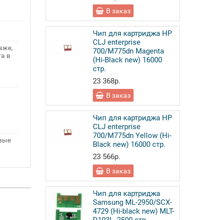
В заказ
Чип для картриджа HP
CLJ enterprise
аже,
700/M775dn Magenta
а в
(Hi-Black new) 16000
стр.
23 368р.
В заказ
Чип для картриджа HP
CLJ enterprise
700/M775dn Yellow (Hi-
овые
Black new) 16000 стр.
23 566р.
В заказ
Чип для картриджа
Samsung ML-2950/SCX-
4729 (Hi-black new) MLT-