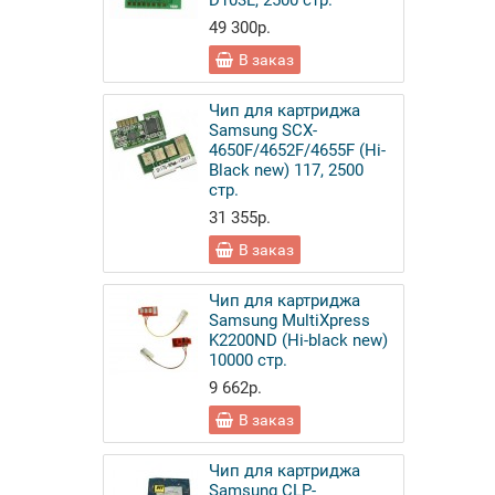
D103L, 2500 стр.
49 300р.
В заказ
Чип для картриджа
Samsung SCX-
4650F/4652F/4655F (Hi-
Black new) 117, 2500
стр.
31 355р.
В заказ
Чип для картриджа
Samsung MultiXpress
K2200ND (Hi-black new)
10000 стр.
9 662р.
В заказ
Чип для картриджа
Samsung CLP-