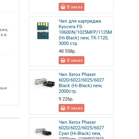
В заказ
Чип для картриджа
Kyocera FS-
аже,
1060DN/1025MFP/1125MFP
а в
(Hi-Black) new, TK-1120,
3000 стр.
48 558р.
В заказ
Чип Xerox Phaser
6020/6022/6025/6027
Black (Hi-Black) new,
овые
2000стр.
9 226р.
В заказ
Чип Xerox Phaser
6020/6022/6025/6027
Cyan (Hi-Black) new,