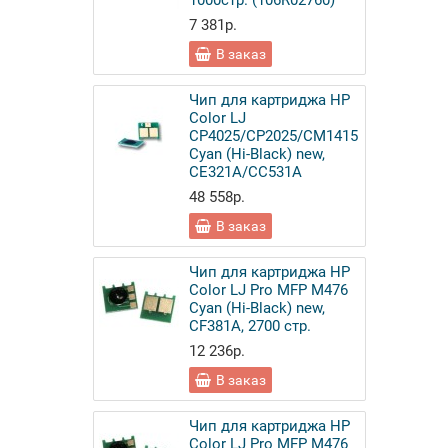
1000стр. (106R02760)
7 381р.
В заказ
Чип для картриджа HP
Color LJ
CP4025/CP2025/CM1415
Cyan (Hi-Black) new,
CE321A/CC531A
48 558р.
В заказ
Чип для картриджа HP
Color LJ Pro MFP M476
Cyan (Hi-Black) new,
CF381A, 2700 стр.
12 236р.
В заказ
Чип для картриджа HP
Color LJ Pro MFP M476