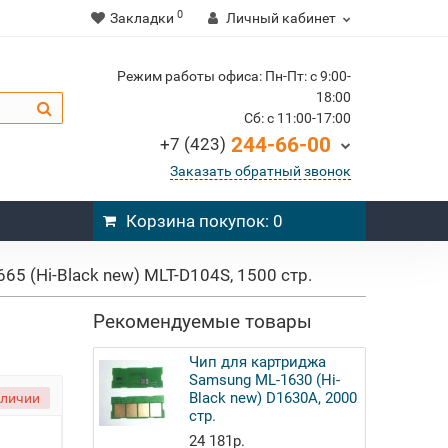
0
Закладки
Личный кабинет
Режим работы офиса: Пн-Пт: c 9:00-
18:00
Cб: c 11:00-17:00
244-66-00
+7 (423)
Заказать обратный звонок
Корзина
покупок
: 0
5 (Hi-Black new) MLT-D104S, 1500 стр.
Рекомендуемые товары
Чип для картриджа
Samsung ML-1630 (Hi-
Black new) D1630A, 2000
аличии
стр.
24 181р.