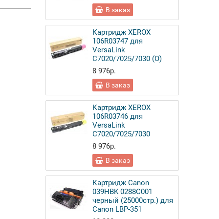
В заказ
Картридж XEROX
106R03747 для
VersaLink
C7020/7025/7030 (О)
8 976р.
В заказ
Картридж XEROX
106R03746 для
VersaLink
C7020/7025/7030
8 976р.
В заказ
Картридж Canon
039HBK 0288C001
черный (25000стр.) для
Canon LBP-351