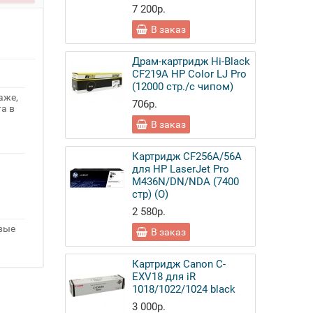
7 200р.
В заказ
Драм-картридж Hi-Black
CF219A HP Color LJ Pro
(12000 стр./с чипом)
аже,
706р.
а в
В заказ
Картридж CF256A/56A
для HP LaserJet Pro
M436N/DN/NDA (7400
стр) (О)
2 580р.
овые
В заказ
Картридж Canon C-
EXV18 для iR
1018/1022/1024 black
3 000р.