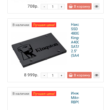
708р.
-
В корзину
+
Накопитель
В наличии
Лучшая цена!
SSD
480Gb
Kingston
A400
SATA3
2.5"
(SA400S37/480G)
8 999р.
-
В корзину
+
Инжектор
В наличии
Лучшая цена!
MikroTik
RBPOE