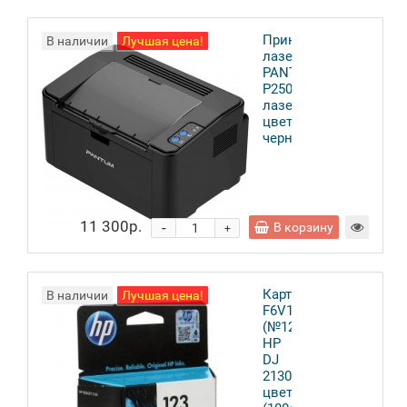
Принтер
В наличии
Лучшая цена!
лазерный
PANTUM
P2500NW
лазерный,
цвет:
черный
11 300р.
-
В корзину
+
Картридж
В наличии
Лучшая цена!
F6V16AE
(№123)
HP
DJ
2130
цветной