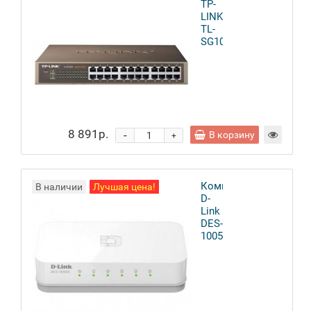
TP-
LINK
TL-
SG1024D
8 891р.
-
В корзину
+
Коммутатор
В наличии
Лучшая цена!
D-
Link
DES-
1005C/A1A