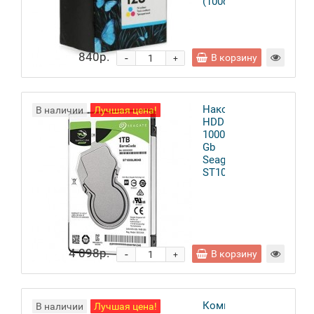
(100стр.)
840р.
-
В корзину
+
Накопитель
В наличии
Лучшая цена!
HDD
1000
Gb
Seagate
ST1000LM048
4 098р.
-
В корзину
+
Коммутатор
В наличии
Лучшая цена!