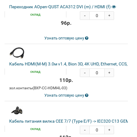
Переходник AOpen-QUST ACA312 DVI (m) / HDMI (f)
склад
-
+
96р.
Узнать оптовую цену
Кабель HDMI(M-M) 3.0м v1.4, Bion 3D, 4K UHD, Ethernet, CCS, экр
склад
-
+
110р.
зол.контакты(BXP-CC-HDMI4L-03)
Узнать оптовую цену
Кабель питания вилка CEE 7/7 (Type E/F) -> IEC320 С13 GEMBI
склад
-
+