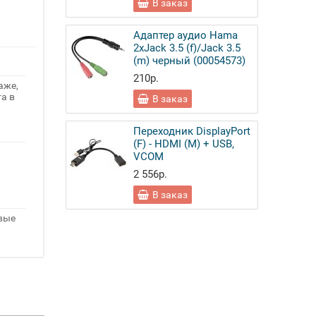
В заказ
Адаптер аудио Hama
2xJack 3.5 (f)/Jack 3.5
(m) черный (00054573)
210р.
аже,
а в
В заказ
Переходник DisplayPort
(F) - HDMI (M) + USB,
VCOM
2 556р.
В заказ
овые