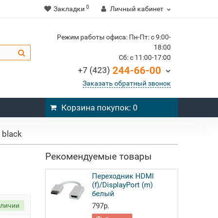
0
Закладки
Личный кабинет
Режим работы офиса: Пн-Пт: c 9:00-
18:00
Cб: c 11:00-17:00
244-66-00
+7 (423)
Заказать обратный звонок
Корзина
покупок
: 0
 black
Рекомендуемые товары
Переходник HDMI
(f)/DisplayPort (m)
белый
аличии
797р.