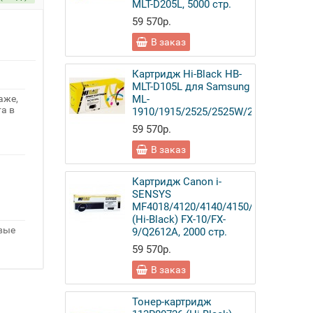
MLT-D205L, 5000 стр.
59 570р.
В заказ
Картридж Hi-Black HB-
MLT-D105L для Samsung
аже,
ML-
а в
1910/1915/2525/2525W/2580N/SCX46
59 570р.
В заказ
Картридж Canon i-
SENSYS
MF4018/4120/4140/4150/4270
(Hi-Black) FX-10/FX-
овые
9/Q2612A, 2000 стр.
59 570р.
В заказ
Тонер-картридж