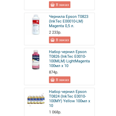
В заказ
Чернила Epson T0823
(InkTec E00010-LM)
Magenta 0,5 л.
2 233р.
В заказ
Набор чернил Epson
T0826 (InkTec E0010-
100MLM) LightMagenta
100мл x 10
874р.
В заказ
Набор чернил Epson
T0824 (InkTec E0010-
100MY) Yellow 100мл x
10
1 068р.