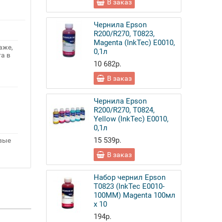
В заказ
Чернила Epson
R200/R270, T0823,
Magenta (InkTec) E0010,
аже,
0,1л
а в
10 682р.
В заказ
Чернила Epson
R200/R270, T0824,
Yellow (InkTec) E0010,
0,1л
15 539р.
овые
В заказ
Набор чернил Epson
T0823 (InkTec E0010-
100MM) Magenta 100мл
x 10
194р.