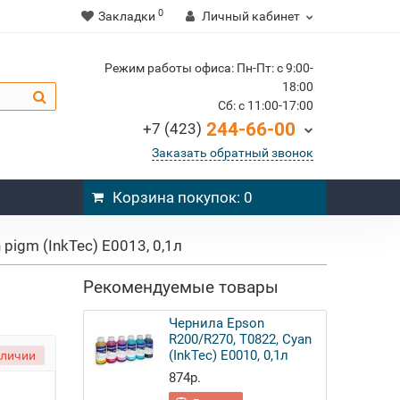
0
Закладки
Личный кабинет
Режим работы офиса: Пн-Пт: c 9:00-
18:00
Cб: c 11:00-17:00
244-66-00
+7 (423)
Заказать обратный звонок
Корзина
покупок
: 0
igm (InkTec) E0013, 0,1л
Рекомендуемые товары
Чернила Epson
R200/R270, T0822, Cyan
(InkTec) E0010, 0,1л
аличии
874р.