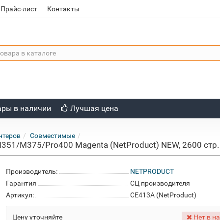
Прайс-лист
Контакты
ары в наличии
Лучшая цена
нтеров
Совместимые
M351/M375/Pro400 Magenta (NetProduct) NEW, 2600 стр.
Производитель:
NETPRODUCT
Гарантия
СЦ производителя
Артикул:
CE413A (NetProduct)
Цену уточняйте
Нет в н