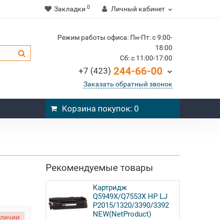
0
Закладки
Личный кабинет
Режим работы офиса: Пн-Пт: c 9:00-
18:00
Cб: c 11:00-17:00
244-66-00
+7 (423)
Заказать обратный звонок
Корзина
покупок
: 0
Рекомендуемые товары
Картридж
Q5949X/Q7553X HP LJ
P2015/1320/3390/3392
NEW(NetProduct)
аличии