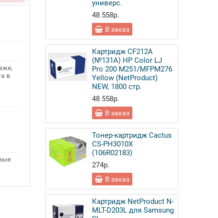
универс.
48 558р.
В заказ
Картридж CF212A
(№131A) HP Color LJ
аже,
Pro 200 M251/MFPM276
а в
Yellow (NetProduct)
NEW, 1800 стр.
48 558р.
В заказ
Тонер-картридж Cactus
CS-PH3010X
(106R02183)
овые
274р.
В заказ
Картридж NetProduct N-
MLT-D203L для Samsung