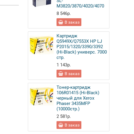
SL-
M3820/3870/4020/4070
8 546р.
В заказ
Картридж
Q5949X/Q7553X HP LJ
P2015/1320/3390/3392
(Hi-Black) универс. 7000
стр.
1 143р.
В заказ
Тонер-картридж
106R01415 (Hi-Black)
черный для Xerox
Phaser 3435MFP
(10000стр.)
2 581р.
В заказ