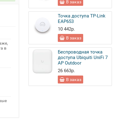
В заказ
Точка доступа TP-Link
EAP653
10 442р.
В заказ
аже,
а в
Беспроводная точка
доступа Ubiquiti UniFi 7
AP Outdoor
26 663р.
В заказ
овые