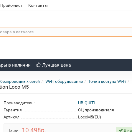
Прайс-лист
Контакты
ары в наличии
Лучшая цена
 беспроводных сетей
Wi-Fi оборудование
Точки доступа Wi-Fi
tion Loco M5
Производитель:
UBIQUITI
Гарантия
СЦ производителя
Артикул:
LocoM5(EU)
10 498р.
В н
Цена: