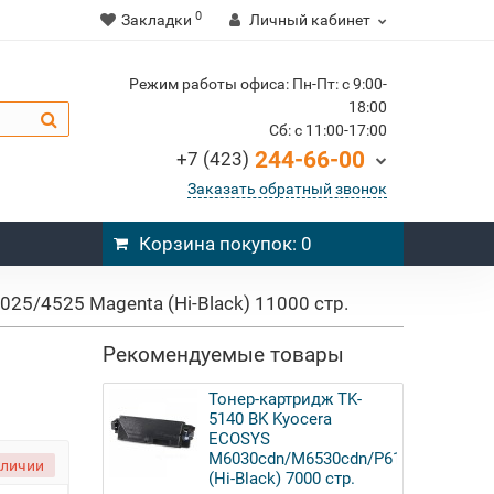
0
Закладки
Личный кабинет
Режим работы офиса: Пн-Пт: c 9:00-
18:00
Cб: c 11:00-17:00
244-66-00
+7 (423)
Заказать обратный звонок
Корзина
покупок
: 0
25/4525 Magenta (Hi-Black) 11000 стр.
Рекомендуемые товары
Тонер-картридж TK-
5140 BK Kyocera
ECOSYS
M6030cdn/M6530cdn/P6130cdn
аличии
(Hi-Black) 7000 стр.