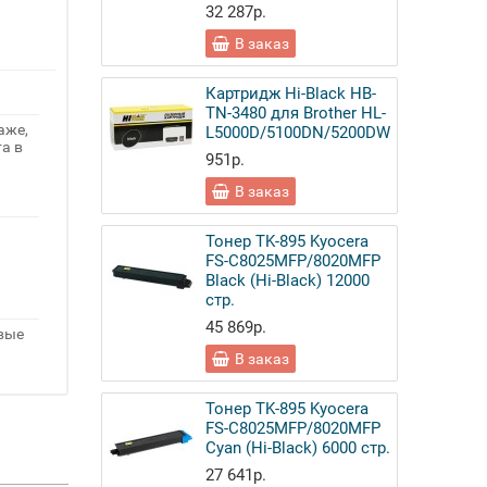
32 287р.
В заказ
Картридж Hi-Black HB-
TN-3480 для Brother HL-
аже,
L5000D/5100DN/5200DW
а в
951р.
В заказ
Тонер TK-895 Kyocera
FS-C8025MFP/8020MFP
Black (Hi-Black) 12000
стр.
45 869р.
овые
В заказ
Тонер TK-895 Kyocera
FS-C8025MFP/8020MFP
Cyan (Hi-Black) 6000 стр.
27 641р.