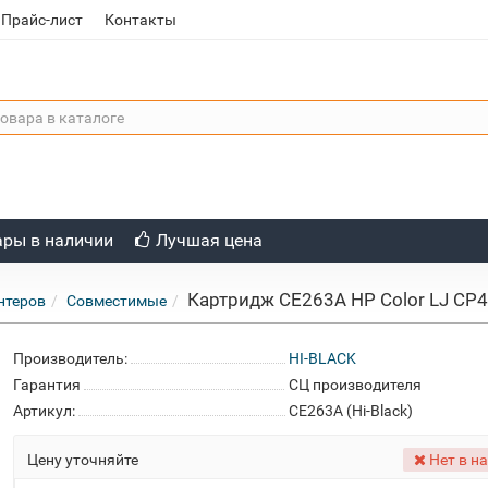
Прайс-лист
Контакты
ары в наличии
Лучшая цена
Картридж CE263A HP Color LJ CP40
нтеров
Совместимые
Производитель:
HI-BLACK
Гарантия
СЦ производителя
Артикул:
CE263A (Hi-Black)
Цену уточняйте
Нет в н