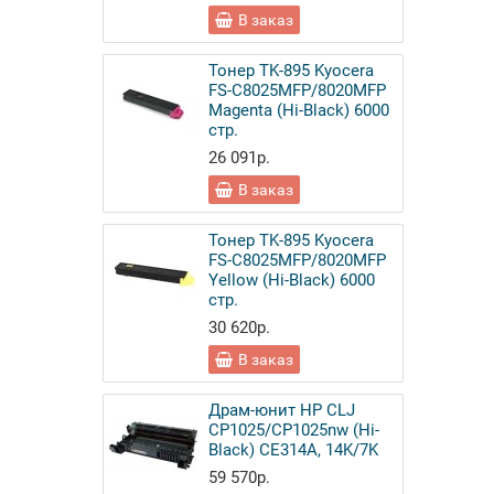
В заказ
Тонер TK-895 Kyocera
FS-C8025MFP/8020MFP
Magenta (Hi-Black) 6000
стр.
26 091р.
В заказ
Тонер TK-895 Kyocera
FS-C8025MFP/8020MFP
Yellow (Hi-Black) 6000
стр.
30 620р.
В заказ
Драм-юнит HP CLJ
CP1025/CP1025nw (Hi-
Black) CE314A, 14K/7K
59 570р.