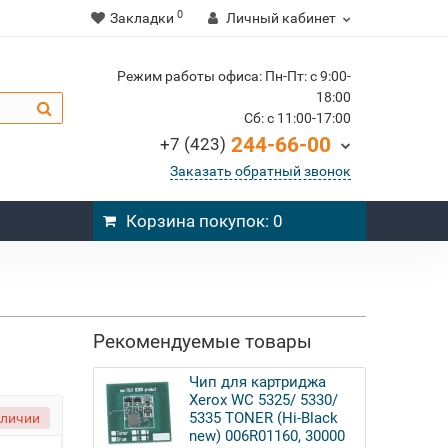
0
Закладки
Личный кабинет
Режим работы офиса: Пн-Пт: c 9:00-
18:00
Cб: c 11:00-17:00
244-66-00
+7 (423)
Заказать обратный звонок
Корзина
покупок
: 0
Рекомендуемые товары
Чип для картриджа
Xerox WC 5325/ 5330/
5335 TONER (Hi-Black
аличии
new) 006R01160, 30000