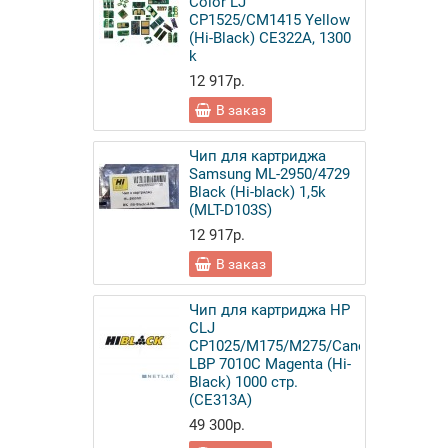
Color LJ
CP1525/CM1415 Yellow
(Hi-Black) CE322A, 1300
k
12 917р.
В заказ
Чип для картриджа
Samsung ML-2950/4729
Black (Hi-black) 1,5k
(MLT-D103S)
12 917р.
В заказ
Чип для картриджа HP
CLJ
CP1025/M175/M275/Canon
LBP 7010C Magenta (Hi-
Black) 1000 стр.
(CE313A)
49 300р.