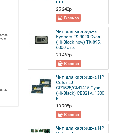
стр.
25 242р.
В заказ
Чип для картриджа
аже,
Kyocera FS-8020 Cyan
а в
(Hi-Black new) TK-895,
6000 стр.
23 467р.
В заказ
Чип для картриджа HP
Color LJ
CP1525/CM1415 Cyan
овые
(Hi-Black) CE321A, 1300
k
13 705р.
В заказ
Чип для картриджа HP