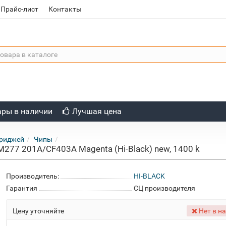
Прайс-лист
Контакты
ары в наличии
Лучшая цена
триджей
Чипы
277 201A/CF403A Magenta (Hi-Black) new, 1400 k
Производитель:
HI-BLACK
Гарантия
СЦ производителя
Цену уточняйте
Нет в н