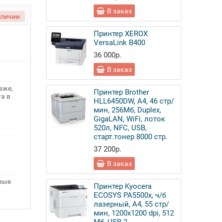
В заказ
аличии
Принтер XEROX
VersaLink B400
36 000р.
В заказ
аже,
Принтер Brother
а в
HLL6450DW, A4, 46 стр/
мин, 256Мб, Duplex,
GigaLAN, WiFi, лоток
520л, NFC, USB,
старт.тонер 8000 стр.
37 200р.
В заказ
овые
Принтер Kyocera
ECOSYS PA5500x, ч/б
лазерный, A4, 55 стр/
мин, 1200x1200 dpi, 512