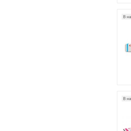
В н
В н