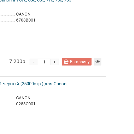
Canon iPF670/680/685/770/780/785
CANON
6708B001
7 200р.
-
В корзину
+
 черный (25000стр.) для Canon
CANON
0288C001