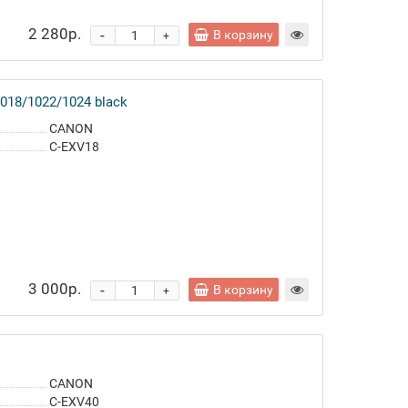
2 280р.
-
В корзину
+
018/1022/1024 black
CANON
C-EXV18
3 000р.
-
В корзину
+
CANON
C-EXV40