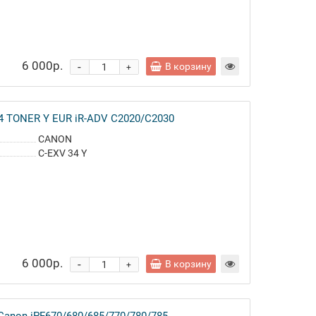
6 000р.
-
В корзину
+
4 TONER Y EUR iR-ADV C2020/C2030
CANON
C-EXV 34 Y
6 000р.
-
В корзину
+