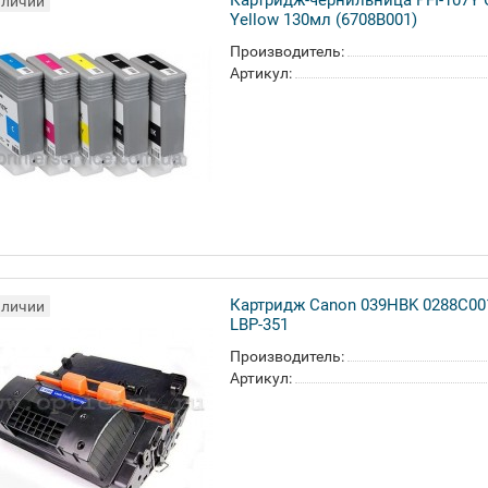
Картридж-чернильница PFI-107Y 
аличии
Yellow 130мл (6708B001)
Производитель:
Артикул:
Картридж Canon 039HBK 0288C001
аличии
LBP-351
Производитель:
Артикул: