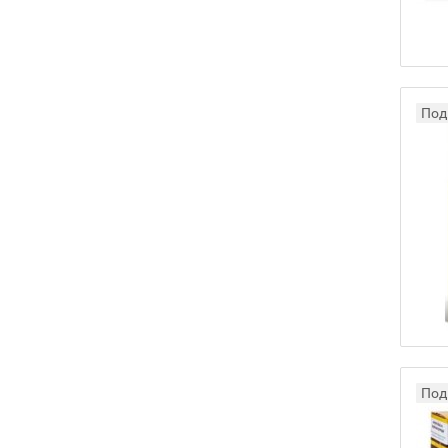
Под 
Под 