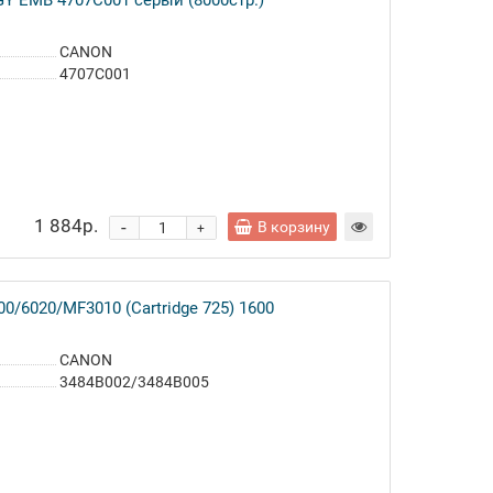
GY EMB 4707C001 серый (8000стр.)
CANON
4707C001
1 884р.
-
В корзину
+
0/6020/MF3010 (Cartridge 725) 1600
CANON
3484B002/3484B005