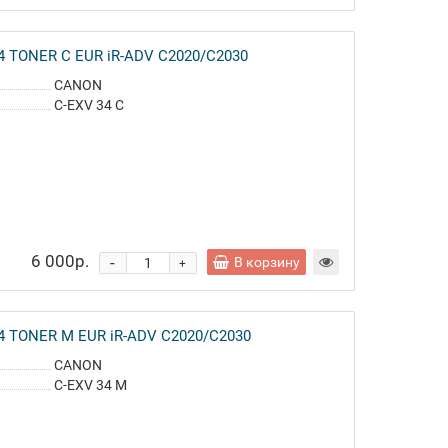
4 TONER C EUR iR-ADV C2020/C2030
CANON
C-EXV 34 C
6 000р.
-
В корзину
+
4 TONER M EUR iR-ADV C2020/C2030
CANON
C-EXV 34 M