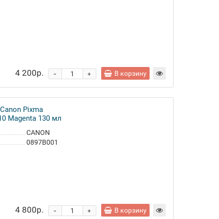
4 200р.
-
В корзину
+
 Canon Pixma
10 Magenta 130 мл
CANON
0897B001
4 800р.
-
В корзину
+