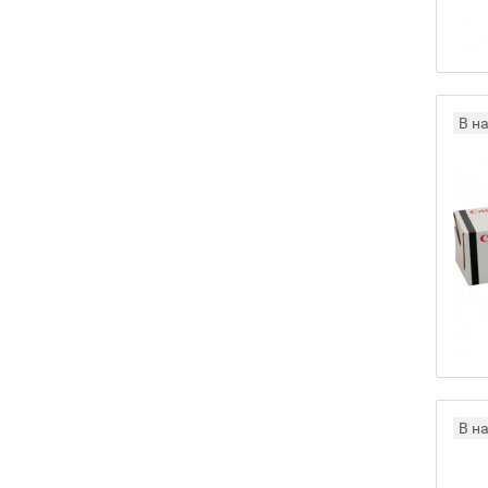
В н
В н