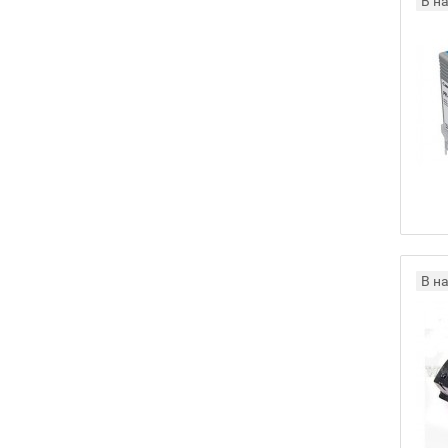
В н
В н