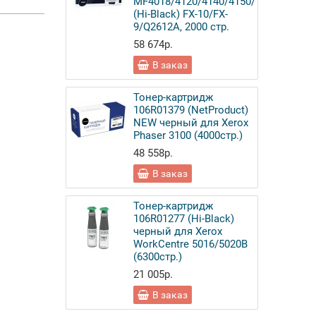
MF4018/4120/4140/4150/4270
(Hi-Black) FX-10/FX-
9/Q2612A, 2000 стр.
58 674р.
В заказ
Тонер-картридж
106R01379 (NetProduct)
NEW черный для Xerox
Phaser 3100 (4000стр.)
48 558р.
В заказ
Тонер-картридж
106R01277 (Hi-Black)
черный для Xerox
WorkCentre 5016/5020B
(6300стр.)
21 005р.
В заказ