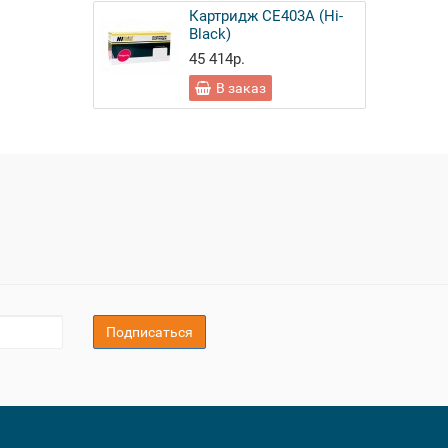
Картридж CE403A (Hi-
Black)
45 414р.
В заказ
Подписаться