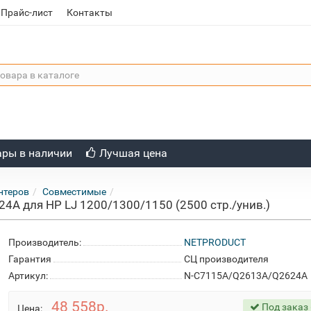
Прайс-лист
Контакты
ары в наличии
Лучшая цена
нтеров
Совместимые
A для HP LJ 1200/1300/1150 (2500 стр./унив.)
Производитель:
NETPRODUCT
Гарантия
СЦ производителя
Артикул:
N-C7115A/Q2613А/Q2624A
48 558р.
Под заказ 
Цена: