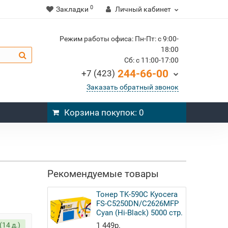
0
Закладки
Личный кабинет
Режим работы офиса: Пн-Пт: c 9:00-
18:00
Cб: c 11:00-17:00
244-66-00
+7 (423)
Заказать обратный звонок
Корзина
покупок
: 0
Рекомендуемые товары
Тонер TK-590C Kyocera
FS-C5250DN/C2626MFP
Cyan (Hi-Black) 5000 стр.
(14 д.)
1 449р.