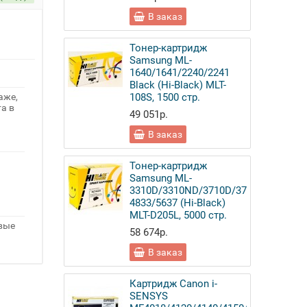
В заказ
Тонер-картридж
Samsung ML-
1640/1641/2240/2241
Black (Hi-Black) MLT-
аже,
108S, 1500 стр.
а в
49 051р.
В заказ
Тонер-картридж
Samsung ML-
3310D/3310ND/3710D/3710ND/SCX-
4833/5637 (Hi-Black)
MLT-D205L, 5000 стр.
овые
58 674р.
В заказ
Картридж Canon i-
SENSYS